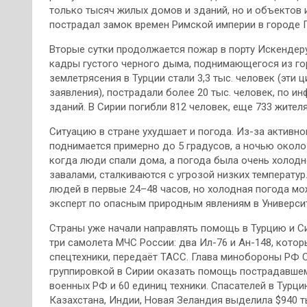
только тысяч жилых домов и зданий, но и объектов 
пострадал замок времен Римской империи в городе Г
Вторые сутки продолжается пожар в порту Искендер
кадры густого черного дыма, поднимающегося из го
землетрясения в Турции стали 3,3 тыс. человек (эти
заявления), пострадали более 20 тыс. человек, по ин
зданий. В Сирии погибли 812 человек, еще 733 жите
Ситуацию в стране ухудшает и погода. Из-за активно
поднимается примерно до 5 градусов, а ночью около
когда люди спали дома, а погода была очень холодно
завалами, сталкиваются с угрозой низких температу
людей в первые 24–48 часов, но холодная погода мож
эксперт по опасным природным явлениям в Университ
Страны уже начали направлять помощь в Турцию и С
три самолета МЧС России: два Ил-76 и Ан-148, котор
спецтехники, передаёт ТАСС. Глава минобороны РФ
группировкой в Сирии оказать помощь пострадавшем
военных РФ и 60 единиц техники. Спасателей в Турц
Казахстана, Индии, Новая Зеландия выделила $940 