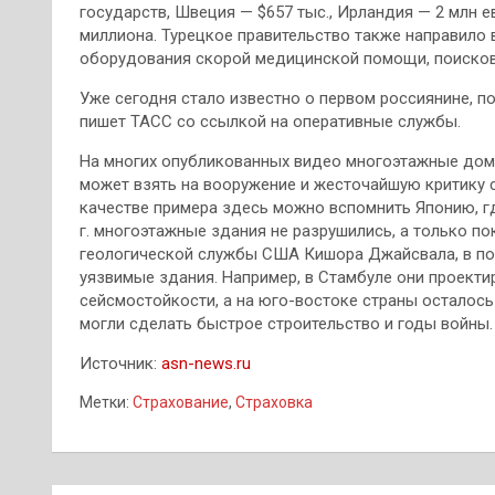
государств, Швеция — $657 тыс., Ирландия — 2 млн е
миллиона. Турецкое правительство также направило 
оборудования скорой медицинской помощи, поисков
Уже сегодня стало известно о первом россиянине, по
пишет ТАСС со ссылкой на оперативные службы.
На многих опубликованных видео многоэтажные дома
может взять на вооружение и жесточайшую критику с
качестве примера здесь можно вспомнить Японию, гд
г. многоэтажные здания не разрушились, а только п
геологической службы США Кишора Джайсвала, в пос
уязвимые здания. Например, в Стамбуле они проекти
сейсмостойкости, а на юго-востоке страны осталось
могли сделать быстрое строительство и годы войны.
Источник:
asn-news.ru
Метки:
Страхование
,
Страховка