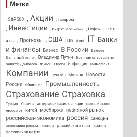
Метки
, Акции
, S&P500
, Газпром
, Инвестиции
, Нефть
, Нефть
, Индекс МосБиржи
IT
, США
Банки
, Прогнозы
и газ
, ЦБ
brent
и финансы
В России
Бизнес
Валюта
Владимир Путин
Валютный рынок
Военная операция по
Инфляция
защите Донбасса
Деньги
Европа
Коммерсант
Компании
Новости
Москва
ЛУКОЙЛ
Промышленность
России
Облигации
Страхование
Страховка
антироссийские санкции
Турция
Украина
газовый рынок
мосбиржа
нефтяной рынок
китай
евросоюз
россия
российская экономика
санкции
экспорт российского газа
экспорт
экономика россии
российской нефти