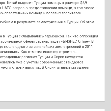
вро. Китай выделит Турции помощь в размере $5,9
в НАТО запрос о предоставлении помощи, в том числе
о-спасательных команд и полевых госпиталей.
гибшем в результате землетрясения в Турции. Об этом
 в Турции складывались гармошкой. Так что оппозиция
троительной сферы страны, пишет «БИЗНЕС Online». В
е после одного из сильнейших землетрясений в 2011
окачивались. Как отметил инженер-строитель
традавших регионах Турции и Сирии находятся
ровались уже с учётом современных стандартов
 много старых высоток. В Сирии уязвимыми здания