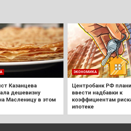
А
ЭКОНОМИКА
ст Казанцева
Центробанк РФ план
ала дешевизну
ввести надбавки к
на Масленицу в этом
коэффициентам риск
ипотеке