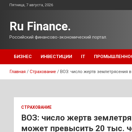
Перейти
Пятница, 7 августа, 2026
к
содержимому
Ru Finance.
Российский финансово-экономический портал.
БИЗНЕС
ИНВЕСТИЦИИ
IT
ПРОМЫШЛЕННО
Главная
Страхование
ВОЗ: число жертв землетрясения в
СТРАХОВАНИЕ
ВОЗ: число жертв землетря
может превысить 20 тыс. ч