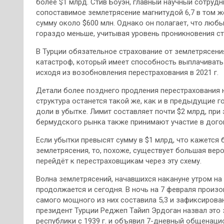
более $1 млрд. Стив Боуэн, главный научный сотрудни
сопоставимое землетрясение магнитудой 6,7 в том же
сумму около $600 млн. Однако он полагает, что люб
гораздо меньше, учитывая уровень проникновения ст
В Турции обязательное страхование от землетрясени
катастроф, который имеет способность выплачивать
исходя из возобновления перестрахования в 2021 г.
Детали более позднего продления перестрахования на
структура останется такой же, как и в предыдущие г
доли в убытке. Лимит составляет почти $2 млрд, при
бермудского рынка также принимают участие в догово
Если убытки превысят сумму в $1 млрд, что кажется
землетрясения, то, похоже, существует большая веро
перейдёт к перестраховщикам через эту схему.
Волна землетрясений, начавшихся накануне утром на
продолжается и сегодня. В ночь на 7 февраля произ
самого мощного из них составила 5,3 и зафиксирован
президент Турции Реджеп Тайип Эрдоган назвал это
республики с 1939 г. и объявил 7-дневный общенаци