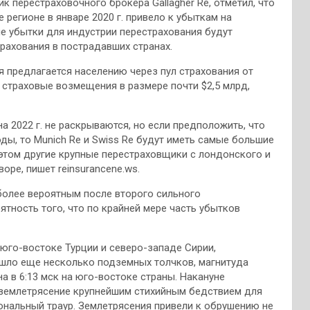
к перестраховочного брокера Gallagher Re, отметил, что
 регионе в январе 2020 г. привело к убыткам на
ые убытки для индустрии перестрахования будут
рахования в пострадавших странах.
я предлагается населению через пул страхования от
 страховые возмещения в размере почти $2,5 млрд,
 2022 г. не раскрываются, но если предположить, что
оды, то Munich Re и Swiss Re будут иметь самые большие
 этом другие крупные перестраховщики с лондонского и
ре, пишет reinsurancene.ws.
 более вероятным после второго сильного
ятность того, что по крайней мере часть убытков
 юго-востоке Турции и северо-западе Сирии,
ошло еще несколько подземных толчков, магнитуда
а в 6:13 мск на юго-востоке страны. Накануне
 землетрясение крупнейшим стихийным бедствием для
ональный траур. Землетрясения привели к обрушению не