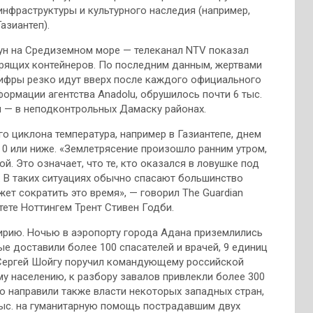
инфраструктуры и культурного наследия (например,
азиантеп).
ун на Средиземном море — телеканал NTV показал
рящих контейнеров. По последним данным, жертвами
 цифры резко идут вверх после каждого официального
формации агентства Anadolu, обрушилось почти 6 тыс.
ля — в неподконтрольных Дамаску районах.
го циклона температура, например в Газиантепе, днем
 0 или ниже. «Землетрясение произошло ранним утром,
й. Это означает, что те, кто оказался в ловушке под
р. В таких ситуациях обычно спасают большинство
ет сократить это время», — говорил The Guardian
ете Ноттингем Трент Стивен Годби.
ирию. Ночью в аэропорту города Адана приземлились
ые доставили более 100 спасателей и врачей, 9 единиц
 Сергей Шойгу поручил командующему российской
у населению, к разбору завалов привлекли более 300
ию направили также власти некоторых западных стран,
тыс. на гуманитарную помощь пострадавшим двух