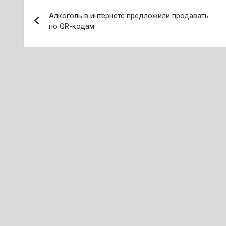
Навигация
Алкоголь в интернете предложили продавать
по
по QR-кодам
записям