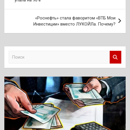
упала на 90%
записям
«Роснефть» стала фаворитом «ВТБ Мои
Инвестиции» вместо ЛУКОЙЛа. Почему?
П
о
и
с
к