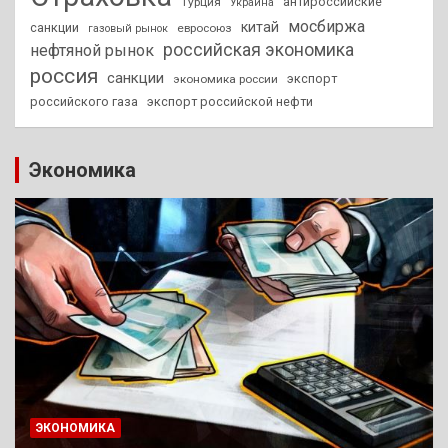
антироссийские
Турция
Украина
мосбиржа
китай
санкции
евросоюз
газовый рынок
российская экономика
нефтяной рынок
россия
санкции
экспорт
экономика россии
российского газа
экспорт российской нефти
Экономика
ЭКОНОМИКА