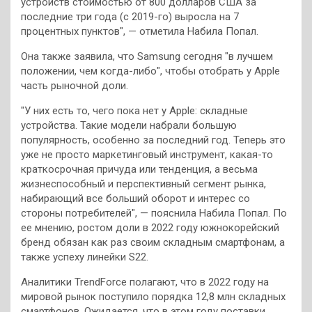
устройств стоимостью от 800 долларов США за
последние три года (с 2019-го) выросла на 7
процентных пунктов", — отметила Набила Попал.
Она также заявила, что Samsung сегодня "в лучшем
положении, чем когда-либо", чтобы отобрать у Apple
часть рыночной доли.
″У них есть то, чего пока нет у Apple: складные
устройства. Такие модели набрали большую
популярность, особенно за последний год. Теперь это
уже не просто маркетинговый инструмент, какая-то
краткосрочная причуда или тенденция, а весьма
жизнеспособный и перспективный сегмент рынка,
набирающий все больший оборот и интерес со
стороны потребителей", — пояснила Набила Попал. По
ее мнению, ростом доли в 2022 году южнокорейский
бренд обязан как раз своим складным смартфонам, а
также успеху линейки S22.
Аналитики TrendForce полагают, что в 2022 году на
мировой рынок поступило порядка 12,8 млн складных
смартфонов. Ожидается, что в этом году поставки