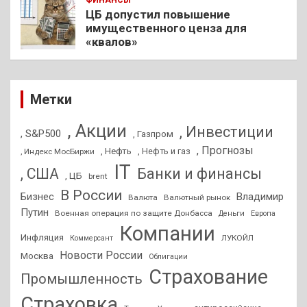
ЦБ допустил повышение
имущественного ценза для
«квалов»
Метки
, Акции
, Инвестиции
, S&P500
, Газпром
, Прогнозы
, Нефть
, Нефть и газ
, Индекс МосБиржи
IT
, США
Банки и финансы
, ЦБ
brent
В России
Бизнес
Владимир
Валюта
Валютный рынок
Путин
Военная операция по защите Донбасса
Деньги
Европа
Компании
Инфляция
ЛУКОЙЛ
Коммерсант
Новости России
Москва
Облигации
Страхование
Промышленность
Страховка