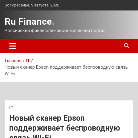
Перейти
Воскресенье, 9 августа, 2026
к
содержимому
Ru Finance.
Российский финансово-экономический портал.
Главная
IT
Новый сканер Epson поддерживает беспроводную связь
Wi-Fi
IT
Новый сканер Epson
поддерживает беспроводную
связь Wi-Fi