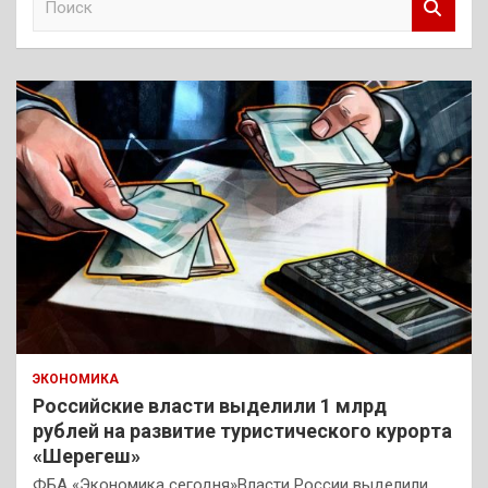
о
и
с
к
ЭКОНОМИКА
Российские власти выделили 1 млрд
рублей на развитие туристического курорта
«Шерегеш»
ФБА «Экономика сегодня»Власти России выделили