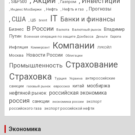
, Акции
, Инвестиции
, S&P500
, Газпром
, Прогнозы
, Нефть
, Нефть и газ
, Индекс МосБиржи
IT
, США
Банки и финансы
, ЦБ
brent
В России
Бизнес
Владимир
Валюта
Валютный рынок
Путин
Военная операция по защите Донбасса
Деньги
Европа
Компании
Инфляция
ЛУКОЙЛ
Коммерсант
Новости России
Москва
Облигации
Страхование
Промышленность
Страховка
антироссийские
Турция
Украина
мосбиржа
китай
санкции
евросоюз
газовый рынок
российская экономика
нефтяной рынок
россия
санкции
экспорт
экономика россии
российского газа
экспорт российской нефти
Экономика