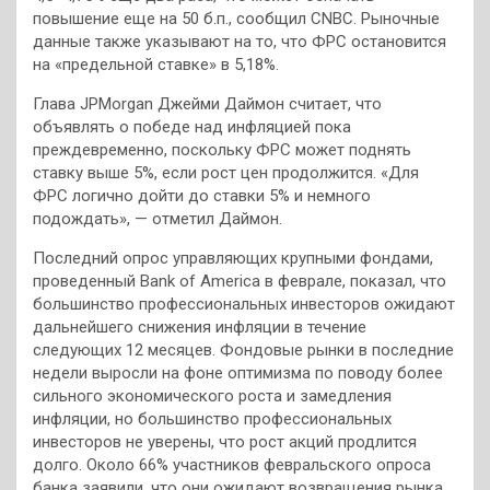
повышение еще на 50 б.п., сообщил CNBC. Рыночные
данные также указывают на то, что ФРС остановится
на «предельной ставке» в 5,18%.
Глава JPMorgan Джейми Даймон считает, что
объявлять о победе над инфляцией пока
преждевременно, поскольку ФРС может поднять
ставку выше 5%, если рост цен продолжится. «Для
ФРС логично дойти до ставки 5% и немного
подождать», — отметил Даймон.
Последний опрос управляющих крупными фондами,
проведенный Bank of America в феврале, показал, что
большинство профессиональных инвесторов ожидают
дальнейшего снижения инфляции в течение
следующих 12 месяцев. Фондовые рынки в последние
недели выросли на фоне оптимизма по поводу более
сильного экономического роста и замедления
инфляции, но большинство профессиональных
инвесторов не уверены, что рост акций продлится
долго. Около 66% участников февральского опроса
банка заявили, что они ожидают возвращения рынка