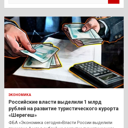
о
и
с
к
ЭКОНОМИКА
Российские власти выделили 1 млрд
рублей на развитие туристического курорта
«Шерегеш»
ФБА «Экономика сегодня»Власти России выделили