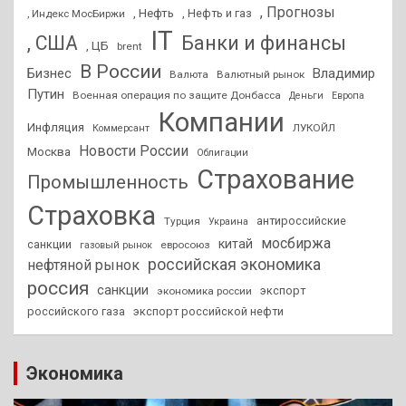
, Прогнозы
, Нефть
, Нефть и газ
, Индекс МосБиржи
IT
, США
Банки и финансы
, ЦБ
brent
В России
Бизнес
Владимир
Валюта
Валютный рынок
Путин
Военная операция по защите Донбасса
Деньги
Европа
Компании
Инфляция
ЛУКОЙЛ
Коммерсант
Новости России
Москва
Облигации
Страхование
Промышленность
Страховка
антироссийские
Турция
Украина
мосбиржа
китай
санкции
евросоюз
газовый рынок
российская экономика
нефтяной рынок
россия
санкции
экспорт
экономика россии
российского газа
экспорт российской нефти
Экономика