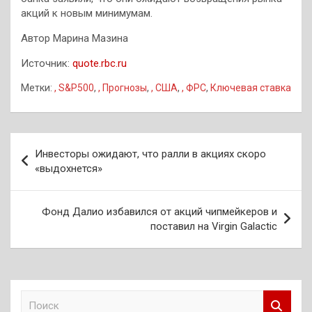
акций к новым минимумам.
Автор Марина Мазина
Источник:
quote.rbc.ru
Метки:
, S&P500
,
, Прогнозы
,
, США
,
, ФРС
,
Ключевая ставка
Навигация
Инвесторы ожидают, что ралли в акциях скоро
по
«выдохнется»
записям
Фонд Далио избавился от акций чипмейкеров и
поставил на Virgin Galactic
П