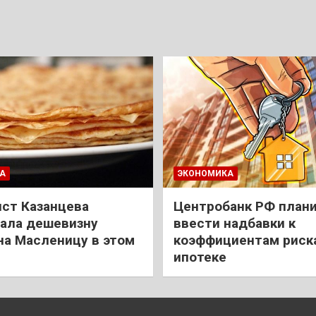
А
ЭКОНОМИКА
ст Казанцева
Центробанк РФ план
ала дешевизну
ввести надбавки к
на Масленицу в этом
коэффициентам риск
ипотеке