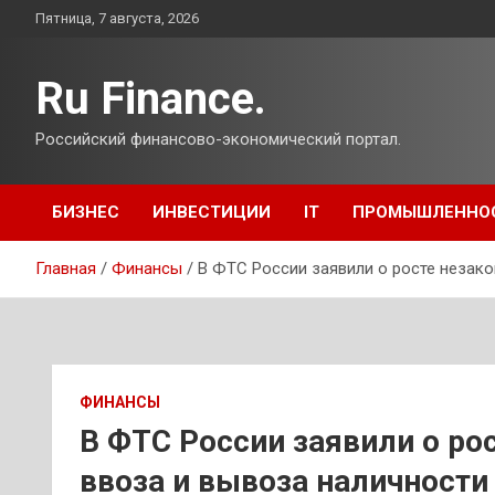
Перейти
Пятница, 7 августа, 2026
к
содержимому
Ru Finance.
Российский финансово-экономический портал.
БИЗНЕС
ИНВЕСТИЦИИ
IT
ПРОМЫШЛЕННО
Главная
Финансы
В ФТС России заявили о росте незако
ФИНАНСЫ
В ФТС России заявили о ро
ввоза и вывоза наличности 