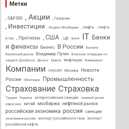
Метки
, Акции
, S&P500
, Газпром
, Инвестиции
, Нефть
, Нефть
, Индекс МосБиржи
IT
, США
Банки
, Прогнозы
и газ
, ЦБ
brent
и финансы
В России
Бизнес
Валюта
Владимир Путин
Валютный рынок
Военная операция по
Инфляция
защите Донбасса
Деньги
Европа
Коммерсант
Компании
Новости
Москва
ЛУКОЙЛ
Промышленность
России
Облигации
Страхование
Страховка
антироссийские санкции
Турция
Украина
газовый рынок
мосбиржа
нефтяной рынок
китай
евросоюз
россия
российская экономика
санкции
экспорт российского газа
экспорт
экономика россии
российской нефти