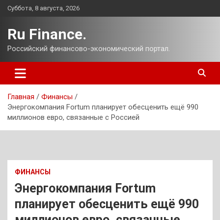
Перейти
Суббота, 8 августа, 2026
к
содержимому
Ru Finance.
Российский финансово-экономический портал.
Главная
Финансы
Энергокомпания Fortum планирует обесценить ещё 990
миллионов евро, связанные с Россией
ФИНАНСЫ
Энергокомпания Fortum
планирует обесценить ещё 990
миллионов евро, связанные