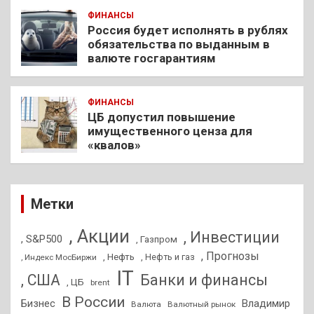
ФИНАНСЫ
Россия будет исполнять в рублях
обязательства по выданным в
валюте госгарантиям
ФИНАНСЫ
ЦБ допустил повышение
имущественного ценза для
«квалов»
Метки
, Акции
, Инвестиции
, S&P500
, Газпром
, Прогнозы
, Нефть
, Нефть и газ
, Индекс МосБиржи
IT
, США
Банки и финансы
, ЦБ
brent
В России
Бизнес
Владимир
Валюта
Валютный рынок