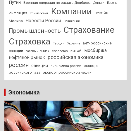
Путин
Военная операция по защите Донбасса
Деньги
Европа
Компании
Инфляция
ЛУКОЙЛ
Коммерсант
Новости России
Москва
Облигации
Страхование
Промышленность
Страховка
антироссийские
Турция
Украина
мосбиржа
китай
санкции
евросоюз
газовый рынок
российская экономика
нефтяной рынок
россия
санкции
экспорт
экономика россии
российского газа
экспорт российской нефти
Экономика