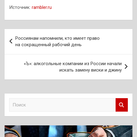
Источник:
rambler.ru
Навигация
Россиянам напомнили, кто имеет право
по
на сокращенный рабочий день
записям
«Ъ»: алкогольные компании из России начали
искать замену виски и джину
П
о
и
с
к