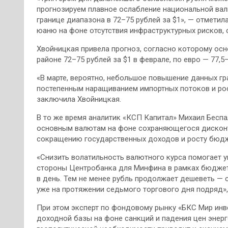
прогнозируем плавное ослабление национальной валю
границе диапазона в 72–75 рублей за $1», — отметил
юаню на фоне отсутствия инфраструктурных рисков,
Хвойницкая привела прогноз, согласно которому осн
районе 72–75 рублей за $1 в феврале, по евро — 77,5–
«В марте, вероятно, небольшое повышение данных гр
постепенным наращиванием импортных потоков и рос
заключила Хвойницкая.
В то же время аналитик «КСП Капитал» Михаил Беспа
основным валютам на фоне сохраняющегося дисконта
сокращению государственных доходов и росту бюдж
«Снизить волатильность валютного курса помогает 
стороны Центробанка для Минфина в рамках бюджетно
в день. Тем не менее рубль продолжает дешеветь — 
уже на протяжении седьмого торгового дня подряд»,
При этом эксперт по фондовому рынку «БКС Мир инв
доходной базы на фоне санкций и падения цен энерг