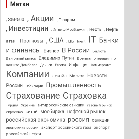
Метки
, Акции
, S&P500
, Газпром
, Инвестиции
, Нефть
, Нефть
, Индекс МосБиржи
IT
, США
Банки
, Прогнозы
и газ
, ЦБ
brent
и финансы
В России
Бизнес
Валюта
Владимир Путин
Валютный рынок
Военная операция по
Инфляция
защите Донбасса
Деньги
Европа
Коммерсант
Компании
Новости
Москва
ЛУКОЙЛ
Промышленность
России
Облигации
Страхование
Страховка
антироссийские санкции
Турция
Украина
газовый рынок
мосбиржа
нефтяной рынок
китай
евросоюз
россия
российская экономика
санкции
экспорт российского газа
экспорт
экономика россии
российской нефти