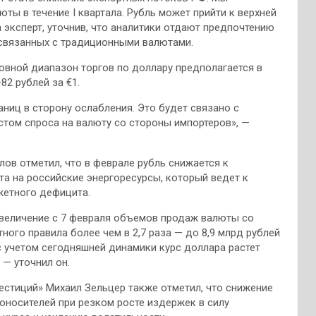
ты в течение I квартала. Рубль может прийти к верхней
а эксперт, уточнив, что аналитики отдают предпочтению
 связанных с традиционными валютами.
овной диапазон торгов по доллару предполагается в
82 рублей за €1.
аниц в сторону ослабления. Это будет связано с
том спроса на валюту со стороны импортеров», —
лов отметил, что в феврале рубль снижается к
 на российские энергоресурсы, который ведет к
етного дефицита.
увеличение с 7 февраля объемов продаж валюты со
го правила более чем в 2,7 раза — до 8,9 млрд рублей
с учетом сегодняшней динамики курс доллара растет
 — уточнил он.
естиций» Михаил Зельцер также отметил, что снижение
оносителей при резком росте издержек в силу