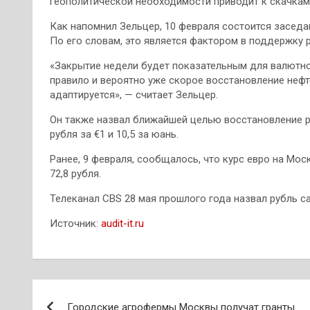
геополитической необходимости приводит к скачкам 
Как напомнил Зельцер, 10 февраля состоится заседа
По его словам, это является фактором в поддержку р
«Закрытие недели будет показательным для валютно
правило и вероятно уже скорое восстановление неф
адаптируется», — считает Зельцер.
Он также назвал ближайшей целью восстановление р
рубля за €1 и 10,5 за юань.
Ранее, 9 февраля, сообщалось, что курс евро на Мо
72,8 рубля.
Телеканал CBS 28 мая прошлого года назвал рубль с
Источник:
audit-it.ru
Навигация
Городские агрофермы Москвы получат гранты