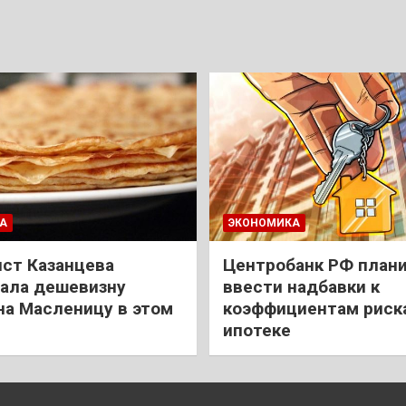
А
ЭКОНОМИКА
ст Казанцева
Центробанк РФ план
ала дешевизну
ввести надбавки к
на Масленицу в этом
коэффициентам риск
ипотеке