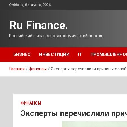
Перейти
Суббота, 8 августа, 2026
к
содержимому
Ru Finance.
Российский финансово-экономический портал.
БИЗНЕС
ИНВЕСТИЦИИ
IT
ПРОМЫШЛЕННО
Главная
Финансы
Эксперты перечислили причины ослаб
ФИНАНСЫ
Эксперты перечислили при