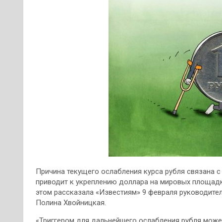
Причина текущего ослабления курса рубля связана 
приводит к укреплению доллара на мировых площадк
этом рассказала «Известиям» 9 февраля руководител
Полина Хвойницкая.
«Триггером для дальнейшего ослабления рубля може