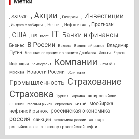
Метки
, Акции
, Инвестиции
, S&P500
, Газпром
, Прогнозы
, Нефть
, Нефть и газ
, Индекс МосБиржи
IT
, США
Банки и финансы
, ЦБ
brent
В России
Бизнес
Владимир
Валюта
Валютный рынок
Путин
Военная операция по защите Донбасса
Деньги
Европа
Компании
Инфляция
ЛУКОЙЛ
Коммерсант
Новости России
Москва
Облигации
Страхование
Промышленность
Страховка
антироссийские
Турция
Украина
мосбиржа
китай
санкции
евросоюз
газовый рынок
российская экономика
нефтяной рынок
россия
санкции
экспорт
экономика россии
российского газа
экспорт российской нефти