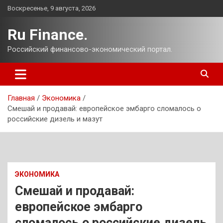
Перейти
Воскресенье, 9 августа, 2026
к
содержимому
Ru Finance.
Российский финансово-экономический портал.
Главная
Экономика
Смешай и продавай: европейское эмбарго сломалось о
российские дизель и мазут
ЭКОНОМИКА
Смешай и продавай:
европейское эмбарго
сломалось о российские дизель