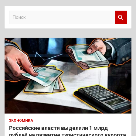
П
о
и
с
к
ЭКОНОМИКА
Российские власти выделили 1 млрд
рублей на развитие туристического курорта