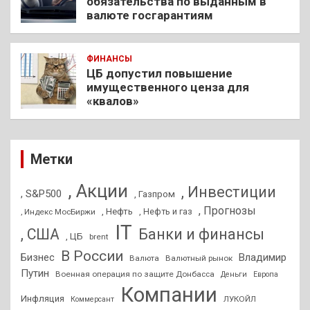
обязательства по выданным в
валюте госгарантиям
ФИНАНСЫ
ЦБ допустил повышение
имущественного ценза для
«квалов»
Метки
, Акции
, Инвестиции
, S&P500
, Газпром
, Прогнозы
, Нефть
, Нефть и газ
, Индекс МосБиржи
IT
, США
Банки и финансы
, ЦБ
brent
В России
Бизнес
Владимир
Валюта
Валютный рынок
Путин
Военная операция по защите Донбасса
Деньги
Европа
Компании
Инфляция
ЛУКОЙЛ
Коммерсант