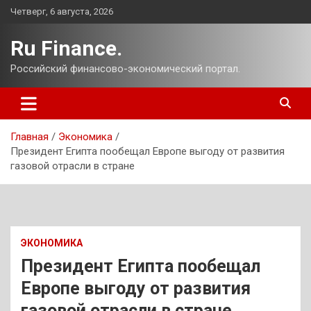
Перейти
Четверг, 6 августа, 2026
к
содержимому
Ru Finance.
Российский финансово-экономический портал.
Главная
Экономика
Президент Египта пообещал Европе выгоду от развития
газовой отрасли в стране
ЭКОНОМИКА
Президент Египта пообещал
Европе выгоду от развития
газовой отрасли в стране