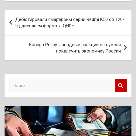
Навигация
Дебютировали смартфоны серии Redmi K50 со 120-
по
Гц дисплеем формата QHD+
записям
Foreign Policy: западные санкции не сумели
покалечить экономику России
П
о
и
с
к