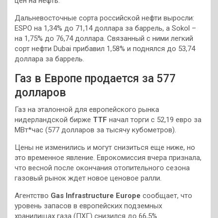
цен на нефть.
Дальневосточные сорта российской нефти выросли:
ESPO на 1,34% до 71,14 доллара за баррель, а Sokol –
на 1,75% до 76,74 доллара. Связанный с ними легкий
сорт нефти Dubai прибавил 1,58% и поднялся до 53,74
доллара за баррель.
Газ в Европе продается за 577
долларов
Газ на эталонной для европейского рынка
нидерландской бирже
TTF
начал торги с 52,19 евро за
МВт*час (577 долларов за тысячу кубометров).
Цены не изменились и могут снизиться еще ниже, но
это временное явление. Еврокомиссия вчера признала,
что весной после окончания отопительного сезона
газовый рынок ждет новое ценовое ралли.
Агентство
Gas Infrastructure Europe
сообщает, что
уровень запасов в европейских подземных
хранилищах газа (ПХГ) снизился до 66,5%.