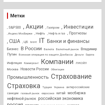
Метки
, Акции
, Инвестиции
, S&P500
, Газпром
, Прогнозы
, Нефть
, Нефть и газ
, Индекс МосБиржи
IT
, США
Банки и финансы
, ЦБ
brent
В России
Бизнес
Владимир
Валюта
Валютный рынок
Путин
Военная операция по защите Донбасса
Деньги
Европа
Компании
Инфляция
ЛУКОЙЛ
Коммерсант
Новости России
Москва
Облигации
Страхование
Промышленность
Страховка
антироссийские
Турция
Украина
мосбиржа
китай
санкции
евросоюз
газовый рынок
российская экономика
нефтяной рынок
россия