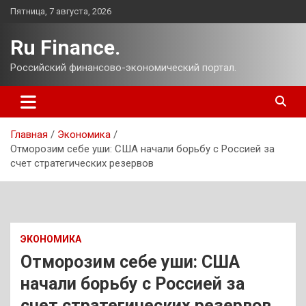
Перейти
Пятница, 7 августа, 2026
к
содержимому
Ru Finance.
Российский финансово-экономический портал.
Главная
Экономика
Отморозим себе уши: США начали борьбу с Россией за
счет стратегических резервов
ЭКОНОМИКА
Отморозим себе уши: США
начали борьбу с Россией за
счет стратегических резервов