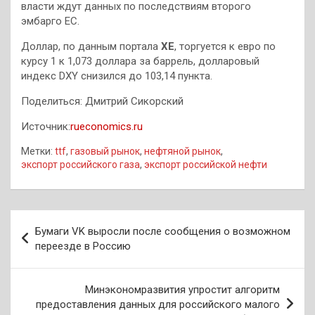
власти ждут данных по последствиям второго
эмбарго ЕС.
Доллар, по данным портала
XE
, торгуется к евро по
курсу 1 к 1,073 доллара за баррель, долларовый
индекс DXY снизился до 103,14 пункта.
Поделиться: Дмитрий Сикорский
Источник:
rueconomics.ru
Метки:
ttf
,
газовый рынок
,
нефтяной рынок
,
экспорт российского газа
,
экспорт российской нефти
Навигация
Бумаги VK выросли после сообщения о возможном
по
переезде в Россию
записям
Минэкономразвития упростит алгоритм
предоставления данных для российского малого