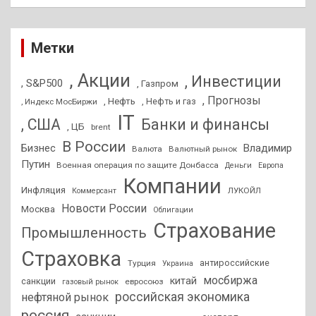
Метки
, Акции
, Инвестиции
, S&P500
, Газпром
, Прогнозы
, Нефть
, Нефть и газ
, Индекс МосБиржи
IT
, США
Банки и финансы
, ЦБ
brent
В России
Бизнес
Владимир
Валюта
Валютный рынок
Путин
Военная операция по защите Донбасса
Деньги
Европа
Компании
Инфляция
ЛУКОЙЛ
Коммерсант
Новости России
Москва
Облигации
Страхование
Промышленность
Страховка
антироссийские
Турция
Украина
мосбиржа
китай
санкции
евросоюз
газовый рынок
российская экономика
нефтяной рынок
россия