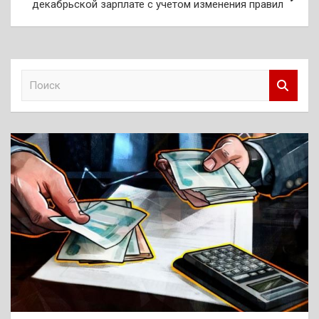
декабрьской зарплате с учетом изменения правил
П
о
и
с
к