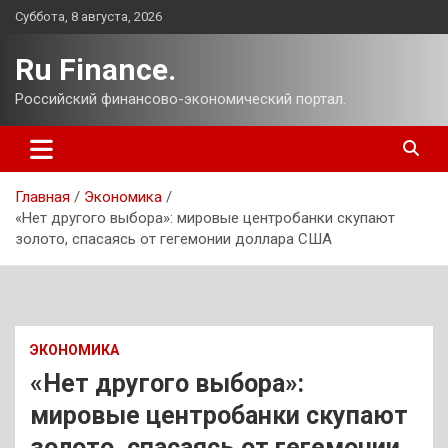
Перейти
Суббота, 8 августа, 2026
к
содержимому
Ru Finance.
Российский финансово-экономический портал.
Главная
Экономика
«Нет другого выбора»: мировые центробанки скупают
золото, спасаясь от гегемонии доллара США
ЭКОНОМИКА
«Нет другого выбора»:
мировые центробанки скупают
золото, спасаясь от гегемонии