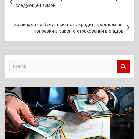
по
следующей зимой
записям
Из вклада не будут вычитать кредит: предложены
поправки в закон о страховании вкладов
П
о
и
с
к