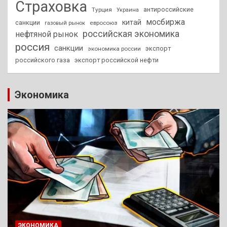
Страховка
антироссийские
Турция
Украина
мосбиржа
китай
санкции
евросоюз
газовый рынок
российская экономика
нефтяной рынок
россия
санкции
экспорт
экономика россии
российского газа
экспорт российской нефти
Экономика
ЭКОНОМИКА