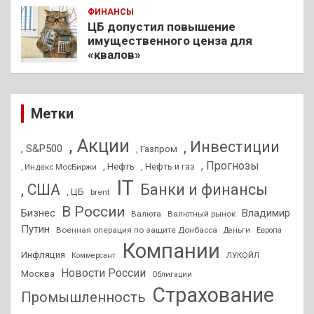
ФИНАНСЫ
ЦБ допустил повышение
имущественного ценза для
«квалов»
Метки
, Акции
, Инвестиции
, S&P500
, Газпром
, Прогнозы
, Нефть
, Нефть и газ
, Индекс МосБиржи
IT
, США
Банки и финансы
, ЦБ
brent
В России
Бизнес
Владимир
Валюта
Валютный рынок
Путин
Военная операция по защите Донбасса
Деньги
Европа
Компании
Инфляция
ЛУКОЙЛ
Коммерсант
Новости России
Москва
Облигации
Страхование
Промышленность