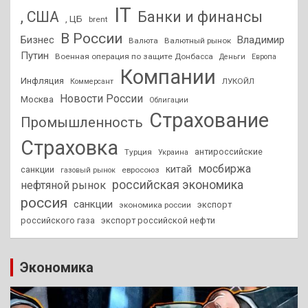
IT
, США
Банки и финансы
, ЦБ
brent
В России
Бизнес
Владимир
Валюта
Валютный рынок
Путин
Военная операция по защите Донбасса
Деньги
Европа
Компании
Инфляция
ЛУКОЙЛ
Коммерсант
Новости России
Москва
Облигации
Страхование
Промышленность
Страховка
антироссийские
Турция
Украина
мосбиржа
китай
санкции
евросоюз
газовый рынок
российская экономика
нефтяной рынок
россия
санкции
экспорт
экономика россии
российского газа
экспорт российской нефти
Экономика