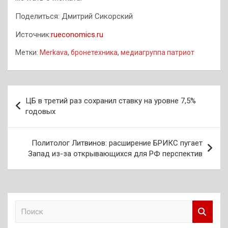
Поделиться: Дмитрий Сикорский
Источник:
rueconomics.ru
Метки:
Merkava
,
бронетехника
,
медиагруппа патриот
Навигация
ЦБ в третий раз сохранил ставку на уровне 7,5%
по
годовых
записям
Политолог Литвинов: расширение БРИКС пугает
Запад из-за открывающихся для РФ перспектив
П
о
и