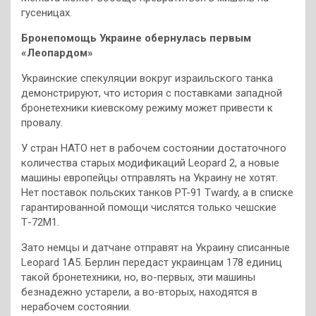
гусеницах.
Бронепомощь Украине обернулась первым
«Леопардом»
Украинские спекуляции вокруг израильского танка
демонстрируют, что история с поставками западной
бронетехники киевскому режиму может привести к
провалу.
У стран НАТО нет в рабочем состоянии достаточного
количества старых модификаций Leopard 2, а новые
машины европейцы отправлять на Украину не хотят.
Нет поставок польских танков PT-91 Twardy, а в списке
гарантированной помощи числятся только чешские
Т-72М1.
Зато немцы и датчане отправят на Украину списанные
Leopard 1A5. Берлин передаст украинцам 178 единиц
такой бронетехники, но, во-первых, эти машины
безнадежно устарели, а во-вторых, находятся в
нерабочем состоянии.