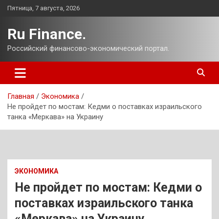
Перейти
Пятница, 7 августа, 2026
к
содержимому
Ru Finance.
Российский финансово-экономический портал.
Главная
Экономика
Не пройдет по мостам: Кедми о поставках израильского
танка «Меркава» на Украину
ЭКОНОМИКА
Не пройдет по мостам: Кедми о
поставках израильского танка
«Меркава» на Украину