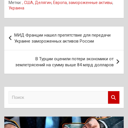
Метки:
, США
,
Делягин
,
Европа
,
замороженные активы
,
Украина
Навигация
МИД Франции нашел препятствие для передачи
по
Украине замороженных активов России
записям
В Турции оценили потери экономики от
землетрясений на сумму выше 84 млрд долларов
П
о
и
с
к