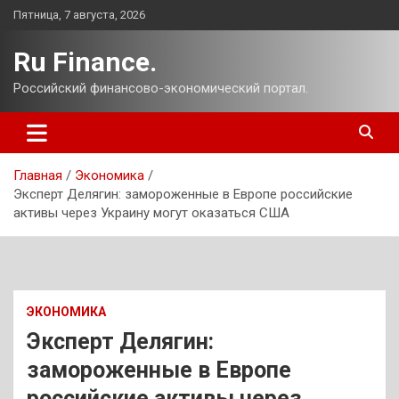
Перейти
Пятница, 7 августа, 2026
к
содержимому
Ru Finance.
Российский финансово-экономический портал.
Главная
Экономика
Эксперт Делягин: замороженные в Европе российские
активы через Украину могут оказаться США
ЭКОНОМИКА
Эксперт Делягин:
замороженные в Европе
российские активы через