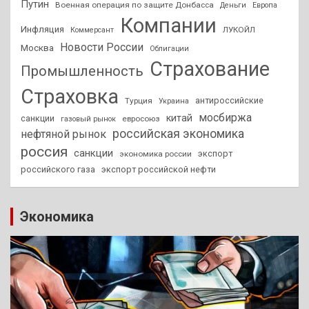
Путин
Военная операция по защите Донбасса
Деньги
Европа
Компании
Инфляция
ЛУКОЙЛ
Коммерсант
Новости России
Москва
Облигации
Страхование
Промышленность
Страховка
антироссийские
Турция
Украина
мосбиржа
китай
санкции
евросоюз
газовый рынок
российская экономика
нефтяной рынок
россия
санкции
экспорт
экономика россии
российского газа
экспорт российской нефти
Экономика