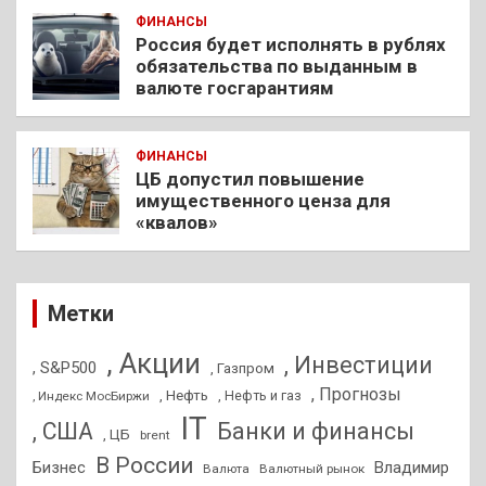
ФИНАНСЫ
Россия будет исполнять в рублях
обязательства по выданным в
валюте госгарантиям
ФИНАНСЫ
ЦБ допустил повышение
имущественного ценза для
«квалов»
Метки
, Акции
, Инвестиции
, S&P500
, Газпром
, Прогнозы
, Нефть
, Нефть и газ
, Индекс МосБиржи
IT
, США
Банки и финансы
, ЦБ
brent
В России
Бизнес
Владимир
Валюта
Валютный рынок