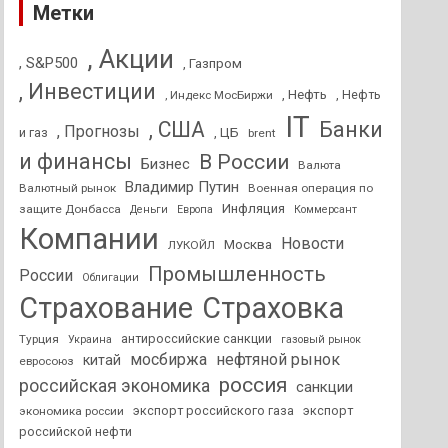
Метки
, Акции
, S&P500
, Газпром
, Инвестиции
, Нефть
, Нефть
, Индекс МосБиржи
IT
, США
Банки
, Прогнозы
и газ
, ЦБ
brent
и финансы
В России
Бизнес
Валюта
Владимир Путин
Валютный рынок
Военная операция по
Инфляция
защите Донбасса
Деньги
Европа
Коммерсант
Компании
Новости
Москва
ЛУКОЙЛ
Промышленность
России
Облигации
Страхование
Страховка
антироссийские санкции
Турция
Украина
газовый рынок
мосбиржа
нефтяной рынок
китай
евросоюз
россия
российская экономика
санкции
экспорт российского газа
экспорт
экономика россии
российской нефти