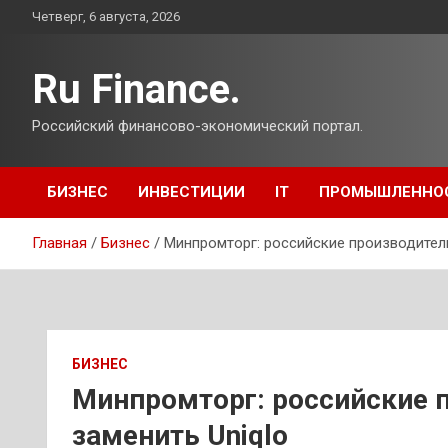
Перейти
Четверг, 6 августа, 2026
к
содержимому
Ru Finance.
Российский финансово-экономический портал.
БИЗНЕС
ИНВЕСТИЦИИ
IT
ПРОМЫШЛЕННО
Главная
Бизнес
Минпромторг: российские производители
БИЗНЕС
Минпромторг: российские 
заменить Uniqlo