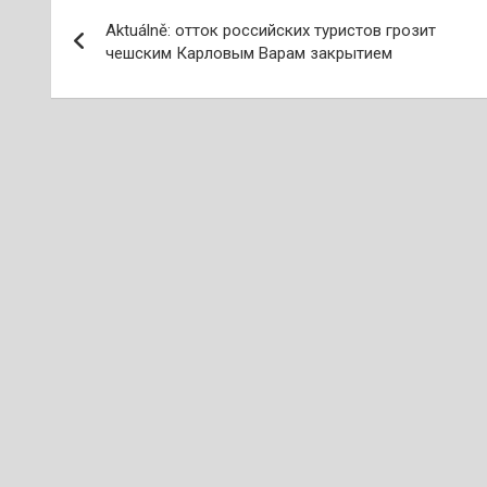
Навигация
Aktuálně: отток российских туристов грозит
по
чешским Карловым Варам закрытием
записям