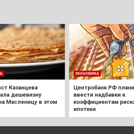
А
ЭКОНОМИКА
ст Казанцева
Центробанк РФ план
ала дешевизну
ввести надбавки к
на Масленицу в этом
коэффициентам риск
ипотеке