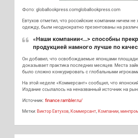
Фото: globallookpress.comgloballookpress.com
Евтухов отметил, что российские компании ничем не 
одежду, были неоднократно презентованы на различ
«Наши компании<…> способны прекр
продукцией намного лучше по качест
Он добавил, что освобождаемые японцами площади в
доказывает практика последних месяцев. Места зай
было сложно конкурировать с глобальными игроками,
На этой неделе «Коммерсант» сообщил, что японский 
Издание ссылалось на неназванный источник на рын
Источник:
finance.rambler.ru/
Метки:
Виктор Евтухов
,
Коммерсант
,
Компании
,
минпром