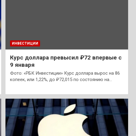
ИНВЕСТИЦИИ
Курс доллара превысил ₽72 впервые с
9 января
Фото: «РБК Инвестиции» Курс доллара вырос на 86
копеек, или 1,22%, до ₽72,015 по состоянию на…