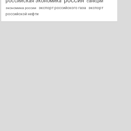
россия
российская экономика
санкции
экспорт российского газа
экспорт
экономика россии
российской нефти