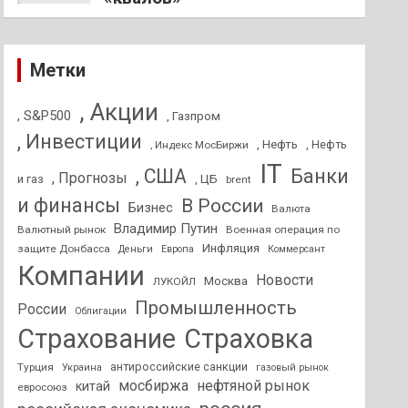
Метки
, Акции
, S&P500
, Газпром
, Инвестиции
, Нефть
, Нефть
, Индекс МосБиржи
IT
, США
Банки
, Прогнозы
и газ
, ЦБ
brent
и финансы
В России
Бизнес
Валюта
Владимир Путин
Валютный рынок
Военная операция по
Инфляция
защите Донбасса
Деньги
Европа
Коммерсант
Компании
Новости
Москва
ЛУКОЙЛ
Промышленность
России
Облигации
Страхование
Страховка
антироссийские санкции
Турция
Украина
газовый рынок
мосбиржа
нефтяной рынок
китай
евросоюз