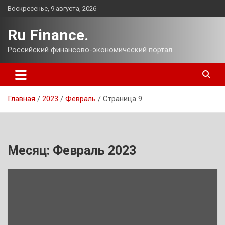
Перейти
Воскресенье, 9 августа, 2026
к
содержимому
Ru Finance.
Российский финансово-экономический портал.
Главная
2023
Февраль
Страница 9
Месяц:
Февраль 2023