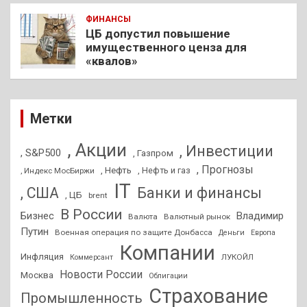
ФИНАНСЫ
ЦБ допустил повышение
имущественного ценза для
«квалов»
Метки
, Акции
, Инвестиции
, S&P500
, Газпром
, Прогнозы
, Нефть
, Нефть и газ
, Индекс МосБиржи
IT
, США
Банки и финансы
, ЦБ
brent
В России
Бизнес
Владимир
Валюта
Валютный рынок
Путин
Военная операция по защите Донбасса
Деньги
Европа
Компании
Инфляция
ЛУКОЙЛ
Коммерсант
Новости России
Москва
Облигации
Страхование
Промышленность